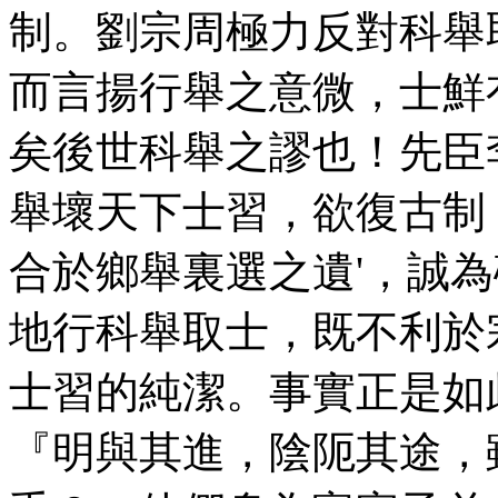
制。劉宗周極力反對科舉
而言揚行舉之意微，士鮮
矣後世科舉之謬也！先臣
舉壞天下士習，欲復古制
合於鄉舉裏選之遺'，誠為確
地行科舉取士，既不利於
士習的純潔。事實正是如
『明與其進，陰阨其途，