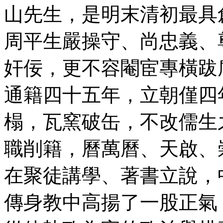
山先生，是明末清初最具
周平生嚴操守、尚忠義、
奸佞，更不容閹宦專橫跋
通籍四十五年，立朝僅四
榻，瓦窯破缶，不改儒生之舊
職削籍，曆萬曆、天啟、
在聚徒講學、著書立說，
傳身教中高揚了一股正氣