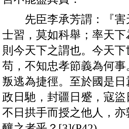
先臣李承芳謂：『害天
士習，莫如科舉；率天下
則今天下之謂也。今天下
苟，不知忠孝節義為何事
叛逃為捷徑。至於國是日
政日馳，封疆日蹙，寇盜
不日拱手而授之他人，亦
釀之者乎？[3](P42)