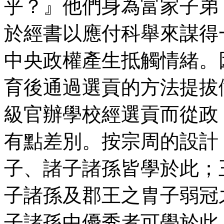
乎？』他們身為富家子弟
於經書以應付科舉來謀得
中央政權產生抵觸情緒。
育後通過選貢的方法提拔
級官辦學校經選貢而從政
有點差別。按宗周的設計
子、諸子諸孫皆學於此；
子諸孫及郡王之胄子弱冠
子諸孫中優秀者可學於此