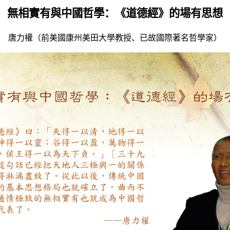
無相實有與中國哲學：《道德經》的場有思想
唐力權（前美國康州美田大學教授、已故國際著名哲學家）