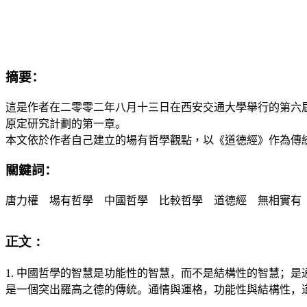
摘要：
這是作者在二零零二年八月十三日在西安交通大學舉行的第六
原定研究計劃的第一章。
本文依於作者自己建立的場有哲學觀點，以《道德經》作為
傳
關鍵詞：
唐力權 場有哲學 中國哲學 比較哲學 道德經 無相實有
正文：
1.
中國哲學的智慧是功能性的智慧，而不是結構性的智慧；是
是一個突出羅高之德的傳統。通情與運格，功能性與結構性，