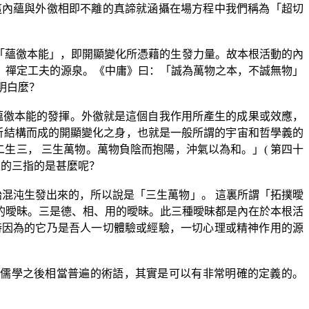
這內蘊與外徼相即不離的真諦就涵攝在場方程中我們稱為「超切
「蘊徼本能」，即開顯變化所憑藉的生發力量。故本根活動的內
、禪定工夫的源泉。《中庸》曰：「誠為萬物之本，不誠無物」
明白麼？
蘊徼本能的發揮。外徼就是這個自我作用所產生的成果或效應，
所結構而成的開顯變化之身，也就是一般所謂的宇宙和哲學義的
二生三， 三生萬物。萬物負陰而抱陽，沖氣以為和。」
(
第四十
生的三指的是甚麼呢？
混沌生發出來的，所以說是「三生萬物」。 這裏所謂「拓撲曖
的曖昧。三是德、相、用的曖昧。此三種曖昧都是內在於本根活
時因為的它乃是吾人一切體驗或經驗，一切心理或精神作用的源
明儒學之後相當普遍的術語，其實是可以有非常明確的定義的。