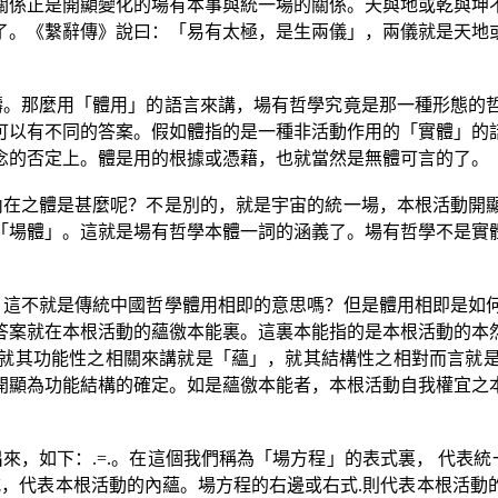
關係正是開顯變化的場有本事與統一場的關係。天與地或乾與坤
了。《繫辭傳》說曰：「易有太極，是生兩儀」，兩儀就是天地
疇。那麼用「體用」的語言來講，場有哲學究竟是那一種形態的
可以有不同的答案。假如體指的是一種非活動作用的「實體」的
念的否定上。體是用的根據或憑藉，也就當然是無體可言的了。
內在之體是甚麼呢？不是別的，就是宇宙的統一場，本根活動開
「場體」。這就是場有哲學本體一詞的涵義了。場有哲學不是實
，這不就是傳統中國哲學體用相即的意思嗎？但是體用相即是如
答案就在本根活動的蘊徼本能裏。這裏本能指的是本根活動的本
就其功能性之相關來講就是「蘊」，就其結構性之相對而言就
開顯為功能結構的確定。如是蘊徼本能者，本根活動自我權宜之
出來，如下：
.=.
。在這個我們稱為「場方程」的表式裏， 代表統
式，代表本根活動的內蘊。場方程的右邊或右式
.
則代表本根活動