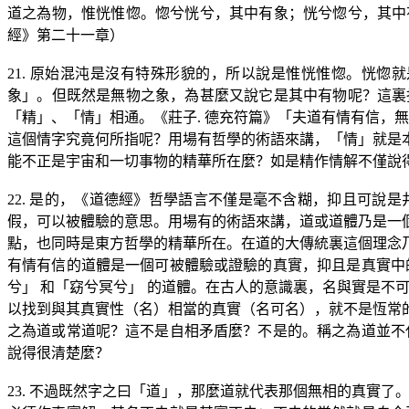
道之為物，惟恍惟惚。惚兮恍兮，其中有象；恍兮惚兮，其中
經》第二十一章）
21.
原始混沌是沒有特殊形貌的，所以說是惟恍惟惚。恍惚就
象」。但既然是無物之象，為甚麼又說它是其中有物呢？這裏
「精」、「情」相通。《莊子
.
德充符篇》「夫道有情有信，無
這個情字究竟何所指呢？用場有哲學的術語來講，「情」就是
能不正是宇宙和一切事物的精華所在麼？如是精作情解不僅說
22.
是的，《道德經》哲學語言不僅是毫不含糊，抑且可說是
假，可以被體驗的意思。用場有的術語來講，道或道體乃是一
點，也同時是東方哲學的精華所在。在道的大傳統裏這個理念
有情有信的道體是一個可被體驗或證驗的真實，抑且是真實中
兮」 和「窈兮冥兮」 的道體。在古人的意識裏，名與實是不
以找到與其真實性（名）相當的真實（名可名），就不是恆常
之為道或常道呢？這不是自相矛盾麼？不是的。稱之為道並不
說得很清楚麼？
23.
不過既然字之曰「道」，那麼道就代表那個無相的真實了。