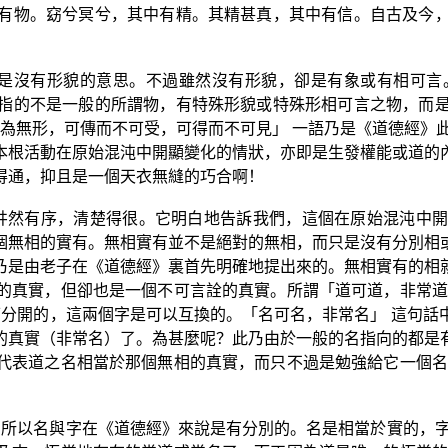
有物。窈兮冥兮，其中有精。其精甚真，其中有信。自古及今
是沒有形貌的意思。不過雖然沒有形貌，卻是有象或有相可言
指的不是一般的所謂物，有特殊形貌或特殊形相可言之物，而
為無形，可傳而不可受，可得而不可見」 一語乃是《道德經》
本根活動在原始混沌中開顯變化的情狀，亦即是生發權能或道的
得通，抑且是一個天衣無縫的巧合啊！
井然有序，清楚得很。它明白地告訴我們，這個在原始混沌中
個無相的實有。無相實有並不是絕對的無相，而只是沒有分別相
乃是由老子在《道德經》裏首先明確地提出來的。無相實有的相
的真實，但卻也是一個不可言詮的真實。所謂「道可道，非常道
可分開的，這兩個字是可以互換的。「名可名，非常名」 這句
的真實（非常名）了。為甚麼呢？此乃由於一般的名指向的都是
代表道之名相當於那個無相的真實，而只不過是勉強給它一個名
所以名與字在《道德經》來說是有分別的。名是相當於實的，字