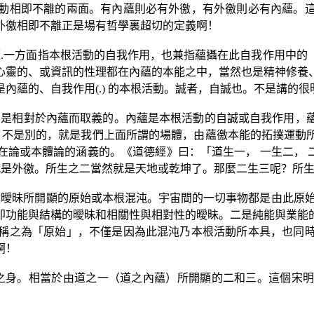
動相即不離的兩面。有內蘊則必有外徼，有外徼則必有內蘊。
外徼相即不離正是場有哲學裏超切的定義啊！
蘊
.
一方面指本根活動的自我作用，也兼指蘊攝在此自我作用中的
心靈的、或資訊的性理都在內蘊的本能之中，當然也是精神修養
是內蘊的、自我作用
(.)
的本根活動。誠者，自誠也。不是講的很
乃是相對於內蘊而取義的。內蘊是本根活動的自誠或自我作用，
？不是別的，就是我們上面所謂的場體，由蘊徼本能的拓撲運動
論或本體論的涵義的。《道德經》曰：「道生一， 一生二， 
就是外徼。所生之二當然就是天地或乾坤了。那麼二生三呢？所
曖昧所開顯的原始或本根混沌。宇宙間的一切事物都是由此原始
即功能與結構的曖昧和相關性與相對性的曖昧。二是純能與業能
稱之為「原始」，不僅是因為此混沌乃本根活動所本具，也同
啊！
之身。相當於由道之一（道之內蘊）所開顯的二和三。這個宋