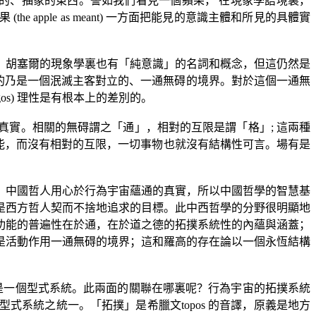
的、抽象的東西。譬如我們看見一個蘋果， 在現象學語境裏，
果
(the apple as meant)
一方面把能見的意識主體和所見的具體實
，胡塞爾的現象學裏也有「純意識」的名詞和概念，但這仍然是
的乃是一個泯滅主客對立的、一通無碍的境界。對於這個一通無
gos)
理性是有根本上的差別的。
真實。相關的無碍謂之「通」，相對的互限是謂「格」
;
這兩種
能，而沒有相對的互限，一切事物也就沒有結構性可言。場有是
。中國哲人用心於行為宇宙蘊通的真實，所以中國哲學的智慧基
是西方哲人契而不捨地追求的目標。此中西哲學的分野很明顯地
功能的普遍性在於通，在於道之德的拓撲系統性的內蘊與涵蓋；
是活動作用一通無碍的境界；這和羅高的存在論以一個永恆結構
是一個型式系統。此兩面的關聯在哪裏呢？行為宇宙的拓撲系統
型式系統之統一。「拓撲」是希臘文
topos
的音譯，原義是地方