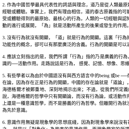
2.
作為中國哲學最具代表性的詞語與理念，道乃是從人類最原
經驗或體驗。事實上，我們有理由相信，道的泰古原義指的可
受或體驗得到的最原始、最核心的行為，人類的一切經驗與認
動的進行或展開，「為」就是活動所產生的後果或發生的作用
3.
沒有行為就沒有開顯，「道」就是行為的開顯。這裏「行為
功能性的概念，卻可以有那麼廣泛的含義。行為的開顯是可以
4.
應該立刻指出的是，我們所謂「行為」指的乃是廣義的行為
識的
──
活動作用。走路說話是行為， 感覺、記憶、想像、思
5.
有些學者以為由於中國語沒有與西方語言中的
being
或
be ──
在論，因為存在正是行為的開顯，中國的存在論就是「道論」
海德格爾才被鄭重地、深刻地揭示出來；不過，從我們所定義
說，海德格爾的哲學中只有開顯論，而沒有行為論，或活動作
上還是一種意識哲學，而不是勝義的行為哲學。但離開行為就
為先於意識。
6.
意識作用無疑是現象學的思想底綫，因為對現象學來說沒有