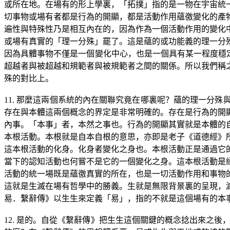
或所在地。在場有的形上學裏，「拓撲」指的是一物在宇宙統
切事物或場有者都是行為的開顯，都是活動作用蘊徼變化的產
遍性與特殊性乃是相互內在的，因為作為一個活動作用的變化
或場有真實的「理一分殊」罷了。這是蘊的或功能義的理一分
因為具體事物不僅是一個變化中心，也是一個具有某一程度穩
超越者與被超越和規範者與被規範者之間的關係。所以我們稱
殊的對比上。
11.
那麼這兩個系統的內在關聯究竟在哪裏呢？蘊的理一分殊
存在與本體這兩個概念的界定是非常明確的。存在是行為的開
內事。「本事」者，本然之事也。行為的開顯其實就是本體的
本根活動。本根就是自本自根的意思，亦即是老子《道德經》
這本根活動的化身。化身者變化之身也。本根活動正是通過它
當下的認知活動也何嘗不是它的一個變化之身。這本根活動是
活動的統一場既是蘊徼真實的所在，也是一切活動作用和事物
這就是生滅在場有哲學中的勝義。生就是無限背景裏的呈現，
易．繫辭傳》以生生來定義「易」，指的不就是這個場有的本
12.
是的。自從《繫辭傳》把生生這個關鍵的概念捻出來之後，