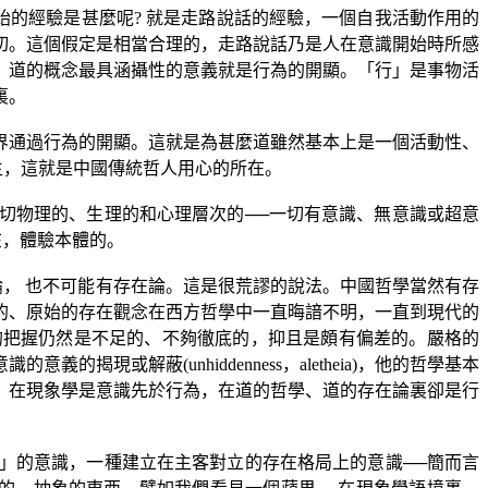
始的經驗是甚麼呢
?
就是走路說話的經驗，一個自我活動作用的
切。這個假定是相當合理的，走路說話乃是人在意識開始時所感
，道的概念最具涵攝性的意義就是行為的開顯。「行」是事物活
裏。
界通過行為的開顯。這就是為甚麼道雖然基本上是一個活動性、
生，這就是中國傳統哲人用心的所在。
切物理的、生理的和心理層次的
──
一切有意識、無意識或超意
在，體驗本體的。
論， 也不可能有存在論。這是很荒謬的說法。中國哲學當然有存
的、原始的存在觀念在西方哲學中一直晦諳不明，一直到現代的
的把握仍然是不足的、不夠徹底的，抑且是頗有偏差的。嚴格的
意識的意義的揭現或解蔽
(unhiddenness
，
aletheia)
，他的哲學基本
。在現象學是意識先於行為，在道的哲學、道的存在論裏卻是行
」的意識，一種建立在主客對立的存在格局上的意識──簡而言