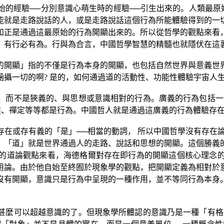
始的經驗
──
分別意識心萌生時的經驗
──
引生出來的。人類最原
能就是走路說話的人，或是走路說話這個行為所能體驗得到的一
知正是通過這最原始的行為開顯出來的。所以從哲學的觀點來看
。有行必有為。行與為合言，中國哲學智慧的精髓也就隱伏在這
的開顯」指的不僅是行為本身的開顯，也包括自然世界與意義世
涵攝一切的啊
?
是的，如何通過道的活動性、功能性體驗宇宙人
，而不是狹義的、與思想或意識相對的行為。廣義的行為包括一
維、禪定等等都是行為。中國哲人就是通過這廣義的行為體驗存
存在或存有義的「是」
──
相當的動詞， 所以中國哲學沒有存在
，「道」就是世界通過人的走路、說話和思想的開顯。這個勝義
的道論觀點來看，海德格爾對存在即行為的開顯這個核心理念
用論。由於他自始至終囿於現象學的觀點，把開顯定義為相對於
沒有開顯，意識只是行為中呈現的一種作用，並不等同行為本身
甚麼可以超越意識的了。但現象學所體認的意識乃是一種「有格