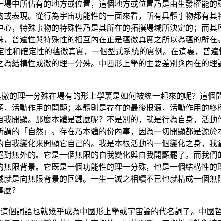
一場中所佔有的地方或位置，這個地方或位置乃是由生發權能的
物或表現。從行為宇宙功能性的一面來看，所有具體事物都有其
中心，特殊事物的特殊性乃是其所在的拓撲場域所決定的；而其
殊，普遍性與特殊性的相互內在正是蘊徼真實之所以為蘊的所在
定性和確定性的蘊徼真實，一個型式系統的實例。在這裏，普遍性
之為結構性或徼的理一分殊。中西形上學的主要差別與內在的理
與徼的理一分殊在場有的形上學裏是如何被統一起來的呢？這個
顯，活動作用的開顯；本體則是存在的最後根源，活動作用的終
自我開顯。那麼本體是甚麼呢？不是別的，就是行為自身，活動
所謂的「自然」。存在乃本體的份內事，因為一切開顯都是源於
的自我變化來開顯它自己的。我是本根活動的一個變化之身，我
絕對無外的。它是一個無限的自我變化與自我開顯罷了。而我們
的無限背景。它既是一個功能性的理一分殊，也是一個結構性的
滅就是向無限背景的回歸。一生一滅之相續不已也就構成一個無
事麼？
這個詞語也就幾乎成為中國形上學或宇宙論的代名詞了。中國哲