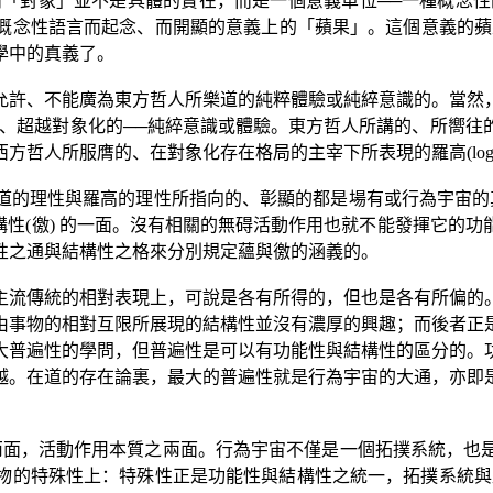
謂「對象」並不是具體的實在，而是一個意義單位
──
一種概念性
概念性語言而起念、而開顯的意義上的「蘋果」。這個意義的蘋
學中的真義了。
允許、不能廣為東方哲人所樂道的純粹體驗或純綷意識的。當然
、超越對象化的
──
純綷意識或體驗。東方哲人所講的、所嚮往
西方哲人所服膺的、在對象化存在格局的主宰下所表現的羅高
(lo
道的理性與羅高的理性所指向的、彰顯的都是場有或行為宇宙的
構性
(
徼
)
的一面。沒有相關的無碍活動作用也就不能發揮它的功
性之通與結構性之格來分別規定蘊與徼的涵義的。
主流傳統的相對表現上，可說是各有所得的，但也是各有所偏的
由事物的相對互限所展現的結構性並沒有濃厚的興趣；而後者正
大普遍性的學問，但普遍性是可以有功能性與結構性的區分的。
越。在道的存在論裏，最大的普遍性就是行為宇宙的大通，亦即
兩面，活動作用本質之兩面。行為宇宙不僅是一個拓撲系統，也
物的特殊性上：特殊性正是功能性與結構性之統一，拓撲系統與