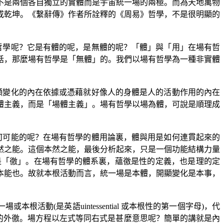
不是兩個各自獨立的實體而是宇宙統一場的兩極。而為天地萬物
或乾坤。《繫辭傳》作者所詮釋的《周易》哲學，不是很明顯的
哲學呢？它是有體的呢，是無體的呢？「體」與「用」在場有哲
話，那麼場有哲學是「無體」的。我們以場有哲學為一種非實體
顯變化的內在依據或憑藉就好像人的身體是人的活動作用的內在
體主義，而是「場體主義」。場有哲學以場為體，可說是順理成
何可能的呢？在場有哲學的體用論裏，體與用是如何連貫起來的
然之能。這個本然之能，最後分析起來，只是一個功能結構力量
是「徼」。在場有哲學的體系裏，蘊徼是性的定義，也是理的定
本能也。故就本根活動而言，統一場是本體，開顯變化是本事，
一場或本根活動
(
是英語
uintessential
或本根性的第一個字母
)
，代
的外徼。場方程以左式等同右式是甚麼意思呢？簡單的講就是內