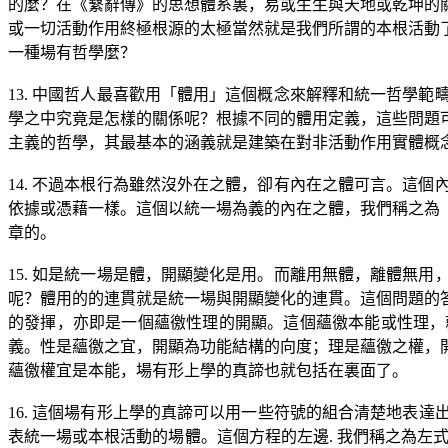
的麼？在《繫辭傳》的思想體系裏，易或生生與天地或乾坤的
或一切活動作用終極根源的太極當然就是我們所謂的本根活動
一種場有哲學麼？
13.
中國哲人最喜歡用「體用」這個概念來解釋和統一哲學範
學之中究竟是怎樣的關係呢？根據不同的體用定義，這些問題
主義的哲學，其最基本的涵義就是建築在對非活動作用實體概
14.
不過本根行為雖然沒外在之體，卻有內在之體可言。這個
依據或憑藉一樣。這個以統一場為義的內在之體，我們稱之為
章的。
15.
如是統一場是體，開顯變化是用。而離用無體，離體無用
呢？體用的的連貫就是統一場與開顯變化的連貫。這個問題的
的發揮，亦即是一個蘊徼性理的開顯。這個蘊徼本能或性理，
義。性是蘊徼之宜，開顯為功能結構的向度；理是蘊徼之權，
蘊徼權宜是本能，場有形上學的真諦也就包括在裏面了。
16.
這個場有形上學的真諦可以用一些符號的組合清楚地表達
表統一場或本根活動的場體。這個方程的左邊
.
我們稱之為左