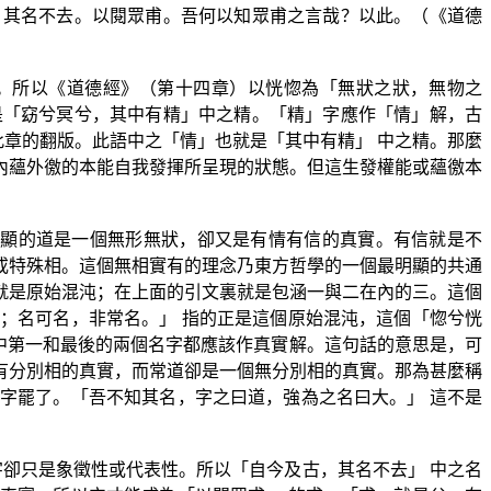
，其名不去。以閱眾甫。吾何以知眾甫之言哉？以此。（《道德
。所以《道德經》（第十四章）以恍惚為「無狀之狀，無物之
是「窈兮冥兮，其中有精」中之精。「精」字應作「情」解，古
此章的翻版。此語中之「情」也就是「其中有精」 中之精。那麼
內蘊外徼的本能自我發揮所呈現的狀態。但這生發權能或蘊徼本
開顯的道是一個無形無狀，卻又是有情有信的真實。有信就是不
或特殊相。這個無相實有的理念乃東方哲學的一個最明顯的共通
就是原始混沌；在上面的引文裏就是包涵一與二在內的三。這個
；名可名，非常名。」 指的正是這個原始混沌，這個「惚兮恍
話中第一和最後的兩個名字都應該作真實解。這句話的意思是，可
有分別相的真實，而常道卻是一個無分別相的真實。那為甚麼稱
字罷了。「吾不知其名，字之曰道，強為之名曰大。」 這不是
卻只是象徵性或代表性。所以「自今及古，其名不去」 中之名