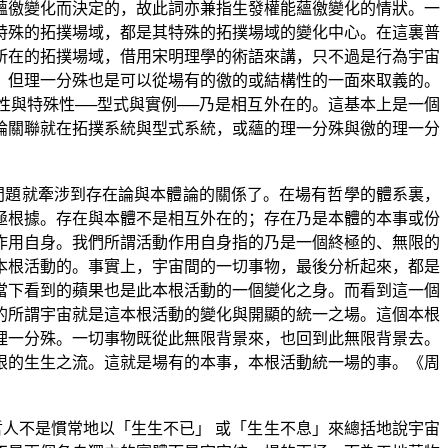
蘊徼變化而決定的，故此詞亦兼指生發權能蘊徼變化的情狀。一
特殊的拓撲場域，都是其特殊的拓撲場域的變化中心。在這裏普
所在的拓撲場域，借用宋明理學的術語來講，只不過是行為宇宙
。但理一分殊也是可以從場有的徼的或結構性的一面來取義的。
與特殊性──型式與實例──乃是相互外在的。這基本上是一個
論關聯就在拓撲系統與型式系統，或蘊的理一分殊與徼的理一分
問題就牽涉到存在論與本體論的關係了。在場有哲學的體系裏，
極根據。存在與本體不是相互外在的；存在乃是本體的本事或份
作用自身。我們所謂活動作用自身指的乃是一個終極的、無限的
本根活動的。事實上，宇宙間的一切事物，最後分析起來，都是
當下看到的蘋果也是此本根活動的一個變化之身。而看到這一個
的所謂宇宙就是這本根活動的變化與開顯的統一之場。這個本根
理一分殊。一切事物既從此無限背景來，也回到此無限背景去。
限的生生之流。這就是場有的本事，本根活動統一場的事。《周
人不是慣常地以「生生不已」 或「生生不息」來總括地說宇宙