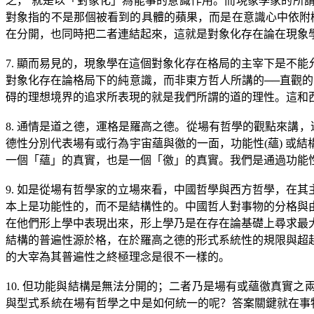
之， 就是以「對象化」為能事的意識作用。而現象學家的所
對象指的不是那個被看到的具體的蘋果，而是在意識心中依附
在分開，也同時把二者連結起來，這就是對象化存在論在現象
7.
顯而易見的，現象學在這個對象化存在格局的主宰下是不能
對象化存在論格局下的純意識，而非東方哲人所講的
──
直觀的
碍的理想境界的追求所表現的就是我們所謂的道的理性。這和
8.
通情是道之德，運格是羅高之德。從場有哲學的觀點來講，
德性分別代表場有或行為宇宙蘊與徼的一面，功能性
(
蘊
)
或結
一個「蘊」的真實，也是一個「徼」的真實。我們是通過功能
9.
如是從場有哲學家的立場來看，中國哲學與西方哲學，在其
本上是功能性的，而不是結構性的。中國哲人對事物的分格與
在他們形上學中表現出來，形上學乃是在存在論基礎上尋求最
結構的普遍性源於格，在於羅高之德的形式系統性的規限與超
的大宰為其普遍性之終極理念是很不一樣的。
10.
但功能與結構是無法分開的；二者乃是場有或蘊徼真實之
與型式系統在場有哲學之中是如何統一的呢？答案關鍵就在事