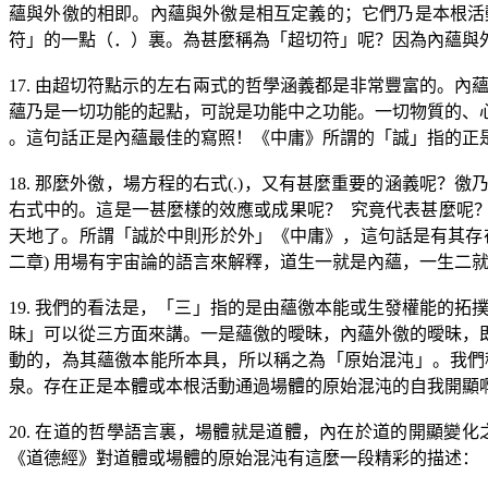
蘊與外徼的相即。內蘊與外徼是相互定義的；它們乃是本根活
符」的一點（．）裏。為甚麼稱為「超切符」呢？因為內蘊與
17.
由超切符點示的左右兩式的哲學涵義都是非常豐富的。內
蘊乃是一切功能的起點，可說是功能中之功能。一切物質的、
。這句話正是內蘊最佳的寫照！《中庸》所謂的「誠」指的正
18.
那麼外徼，場方程的右式
(.)
，又有甚麼重要的涵義呢？徼
右式中的。這是一甚麼樣的效應或成果呢？
究竟代表甚麼呢
天地了。所謂「誠於中則形於外」《中庸》，這句話是有其存在
二章
)
用場有宇宙論的語言來解釋，道生一就是內蘊，一生二
19.
我們的看法是，「三」指的是由蘊徼本能或生發權能的拓撲
昧」可以從三方面來講。一是蘊徼的曖昧，內蘊外徼的曖昧，
動的，為其蘊徼本能所本具，所以稱之為「原始混沌」。我們
泉。存在正是本體或本根活動通過場體的原始混沌的自我開顯
20.
在道的哲學語言裏，場體就是道體，內在於道的開顯變化
《道德經》對道體或場體的原始混沌有這麼一段精彩的描述：