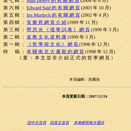
第 七 輯 ：
John Dewey 的 有 關 網 頁
(2004 年 6 月)
第 六 輯 ：
Edward Said 的 有 關 網 頁
(2003 年 10 月)
第 五 輯 ：
Iris Murdoch 的 有 關 網 頁
(2002 年 4 月)
第 四 輯 ：
安 樂 死 網 頁 介 紹
(1999 年 11 月)
第 三 輯 ：
勞 思 光 《 儒 學 詞 典 》 網 頁
(1999 年 3 月)
第 二 輯 ：
道 教 文 化 資 料 庫
(1999 年 3 月)
第 一 輯 ：
《 哲 學 與 文 化 》 網 頁
(1998 年 12 月)
特 稿 ：
有 關 南 京 大 屠 殺 的 網 頁
(1998 年 12 月)
（ 案 ： 本 文 並 非 介 紹 正 式 的 哲 學 網 頁 ）
本頁編輯：吳國強
本頁更新日期：
2007/12/24
回中文首頁
回英文首頁
本會網頁每月通訊