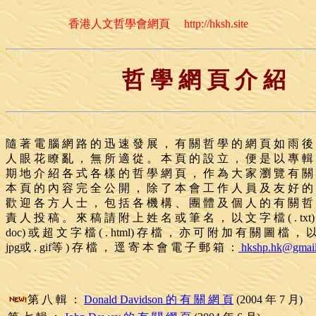
香港人文哲學會網頁
http://hksh.site
哲 學 網 頁 介 紹
隨 著 電 腦 網 路 的 迅 速 發 展 ， 有 關 哲 學 的 網 頁 如 雨 後
人 眼 花 瞭 亂 ， 無 所 適 從 。 本 頁 的 設 立 ， 便 是 以 專 輯
期 地 介 紹 各 式 各 樣 的 哲 學 網 頁 ， 作 為 大 家 瀏 覽 有 關
本 頁 的 內 容 完 全 公 開 ， 除 了 本 會 工 作 人 員 及 友 好 
歡 迎 各 方 人 士 ， 包 括 各 機 構 、 團 體 及 個 人 的 有 關 哲
責 人 投 稿 。 來 稿 請 附 上 姓 名 或 筆 名 ， 以 文 字 檔 ( . txt) 
doc) 或 超 文 字 檔 ( . html) 存 檔 ， 亦 可 附 加 有 關 圖 檔 ， 以
jpg或 . gif等 ) 存 檔 ， 逕 寄 本 會 電 子 郵 箱 ：
hkshp.hk@gmai
第 八 輯 ：
Donald Davidson 的 有 關 網 頁
(2004 年 7 月)