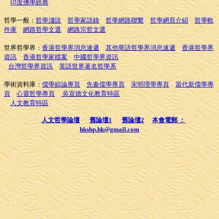
印度佛學經典
哲學一般：
哲學淺說
哲學家語錄
哲學網路聯繫
哲學網頁介紹
哲學軟
件庫
網路哲學文選
網路宗哲文選
世界哲學界：
香港哲學界消息速遞
其他華語哲學界消息速遞
香港哲學界
資訊
香港哲學家檔案
中國哲學界資訊
台灣哲學界資訊
英語世界著名哲學系
學術資料庫：
儒學綜論專頁
先秦儒學專頁
宋明理學專頁
當代新儒學專
頁
心靈哲學專頁
吳宣德文化教育特區
人文教育特區
人文哲學論壇
舊論壇1
舊論壇2
本會電郵 ：
hkshp.hk@gmail.com