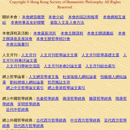
Copyright © Hong Kong Society of Humanistic Philosophy. All Rights
Reserved.
關於本會：
本會網頁概覽
本會介紹
本會的採訪和報導
本會網相互連
結
本會幹事及友好聯繫
索取人文及入會方法
本會課程及活動：
本會最新消息
本會主辦課程
本會主辦讀書組
本會
主辦講座及座談會
本會主辦哲學研討會
本會出版書刊
人文月刊：
人文月刊
人文月刊哲學論文文庫
人文月刊哲學基礎文選
人
文月刊 時事評論文選
人文月刊學術交流區
人文月刊本會討論文選
人文月刊綜合索引
網上哲學論著：
人文網頁學者文集
杜保瑞個人網站論著
恒毓個人網站論
著
劉桂標個人網站論著
哲思雜誌文存
網上中文哲學論文索引
網上香港哲學論文索引
網上中國哲學經典：
先秦哲學經典
兩漢哲學經典
魏晉哲學經典
隋唐哲
學經典
宋明哲學經典
近代中哲經典
網上外國哲學經典：
古代西方哲學經典
中古
西方哲學經典
近代西方哲學
經典
現代西方哲學經典